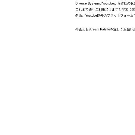
Diverse SystemがYoutube
これまで通りご利用頂けますと非常に嬉
勿論、Youtube以外のプラットフォ
今後ともStream Paletteを宜しくお願