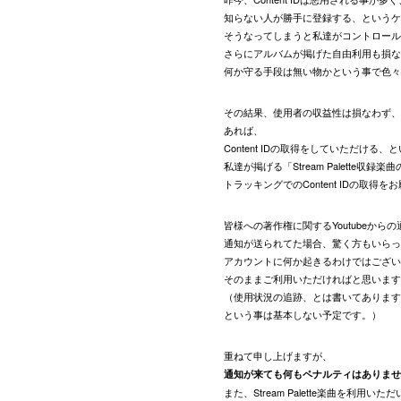
知らない人が勝手に登録する、というケ
そうなってしまうと私達がコントロール
さらにアルバムが掲げた自由利用も損な
何か守る手段は無い物かという事で色々
その結果、使用者の収益性は損なわず、
あれば、
Content IDの取得をしていただける、
私達が掲げる「Stream Palette
トラッキングでのContent IDの取得
皆様への著作権に関するYoutubeか
通知が送られてた場合、驚く方もいらっ
アカウントに何か起きるわけではござい
そのままご利用いただければと思います
（使用状況の追跡、とは書いてありますがDi
という事は基本しない予定です。）
重ねて申し上げますが、
通知が来ても何もペナルティはありませ
また、Stream Palette楽曲を利用いた