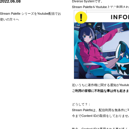
2022.06.08
Diverse Systemです。
Stream PaletteをYoutube上
Stream Palette シリーズをYoutube配信でお
使いの方々へ
近いうちに著作権に関する通知がYoutu
ご利用の皆様に不利益な事は何も起きま
どうして？：
Stream Paletteは、配信利用を無条
今までContent IDの取得をしておりま
昨今、Content IDは悪用される事が多く