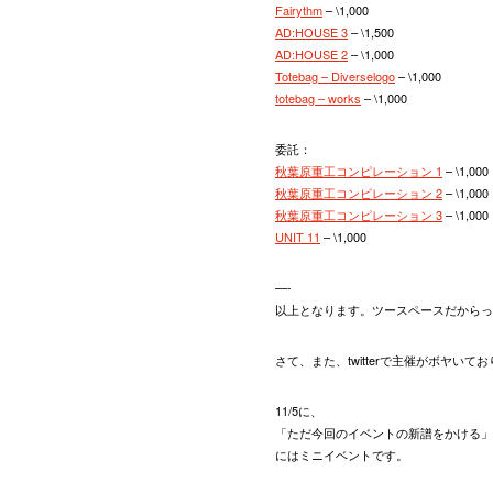
Fairythm
– \1,000
AD:HOUSE 3
– \1,500
AD:HOUSE 2
– \1,000
Totebag – Diverselogo
– \1,000
totebag – works
– \1,000
委託：
秋葉原重工コンピレーション 1
– \1,000
秋葉原重工コンピレーション 2
– \1,000
秋葉原重工コンピレーション 3
– \1,000
UNIT 11
– \1,000
—-
以上となります。ツースペースだからっ
さて、また、twitterで主催がボヤ
11/5に、
「ただ今回のイベントの新譜をかける」とい
にはミニイベントです。