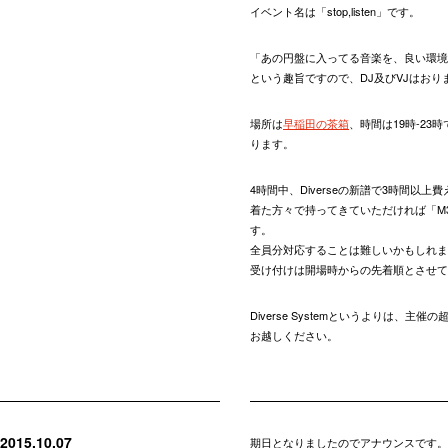
イベント名は「stop,listen」です。
「あの円盤に入ってる音楽を、良い環境
という趣旨ですので、DJ及びVJはおり
場所は
早稲田の茶箱
、時間は19時-23
ります。
4時間中、Diverseの新譜で3時間
着た方々で持ってきていただければ「M
す。
全員分対応することは難しいかもしれま
受け付けは開場時からの先着順とさせて
Diverse Systemというよりは
お越しください。
2015.10.07
期日となりましたのでアナウンスです。