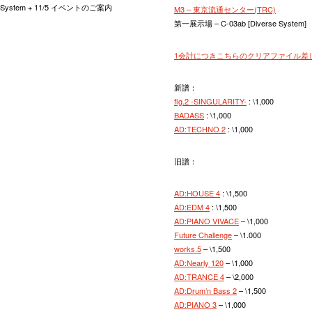
System + 11/5 イベントのご案内
M3 – 東京流通センター(TRC)
第一展示場 – C-03ab [Diverse System]
1会計につきこちらのクリアファイル差
新譜：
fig.2 -SINGULARITY-
: \1,000
BADASS
: \1,000
AD:TECHNO 2
: \1,000
旧譜：
AD:HOUSE 4
: \1,500
AD:EDM 4
: \1,500
AD:PIANO VIVACE
– \1,000
Future Challenge
– \1.000
works.5
– \1,500
AD:Nearly 120
– \1,000
AD:TRANCE 4
– \2,000
AD:Drum’n Bass 2
– \1,500
AD:PIANO 3
– \1,000