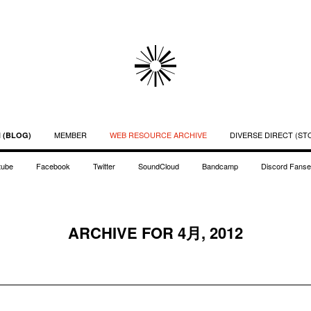
MEMBER
WEB RESOURCE ARCHIVE
DIVERSE DIRECT (ST
 (BLOG)
tube
Facebook
Twitter
SoundCloud
Bandcamp
Discord Fanse
ARCHIVE FOR 4月, 2012