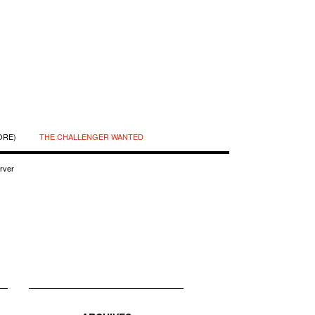
ORE)
THE CHALLENGER WANTED
rver