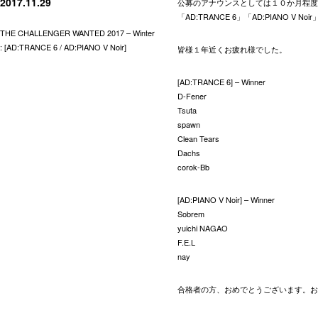
2017.11.29
公募のアナウンスとしては１０か月程度
「AD:TRANCE 6」「AD:PIANO V
THE CHALLENGER WANTED 2017 – Winter
: [AD:TRANCE 6 / AD:PIANO V Noir]
皆様１年近くお疲れ様でした。
[AD:TRANCE 6] – Winner
D-Fener
Tsuta
spawn
Clean Tears
Dachs
corok-Bb
[AD:PIANO V Noir] – Winner
Sobrem
yuichi NAGAO
F.E.L
nay
合格者の方、おめでとうございます。お