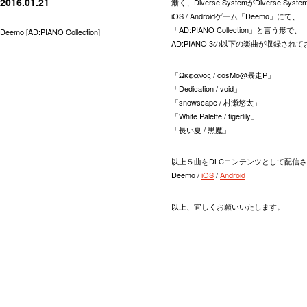
2016.01.21
漸く、Diverse SystemがDivers
iOS / Androidゲーム「Deemo」にて、
「AD:PIANO Collection」と言う形で、
Deemo [AD:PIANO Collection]
AD:PIANO 3の以下の楽曲が収録され
「Ωκεανος / cosMo@暴走P」
「Dedication / void」
「snowscape / 村瀬悠太」
「White Palette / tigerlily」
「長い夏 / 黒魔」
以上５曲をDLCコンテンツとして配信
Deemo /
iOS
/
Android
以上、宜しくお願いいたします。