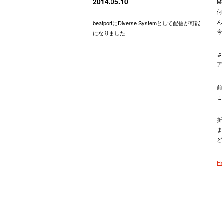
2014.05.10
M
何
ん
beatportにDiverse Systemとして配信が可能
今
になりました
さ
ア
前
こ
折
ま
ど
H