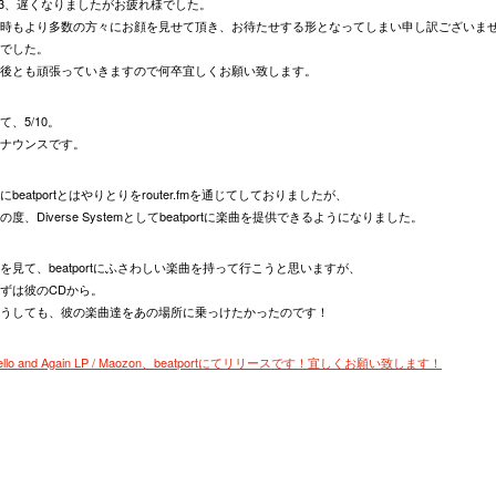
3、遅くなりましたがお疲れ様でした。
時もより多数の方々にお顔を見せて頂き、お待たせする形となってしまい申し訳ございま
でした。
後とも頑張っていきますので何卒宜しくお願い致します。
て、5/10。
ナウンスです。
にbeatportとはやりとりをrouter.fmを通じてしておりましたが、
の度、Diverse Systemとしてbeatportに楽曲を提供できるようになりました。
を見て、beatportにふさわしい楽曲を持って行こうと思いますが、
ずは彼のCDから。
うしても、彼の楽曲達をあの場所に乗っけたかったのです！
ello and Again LP / Maozon、beatportにてリリースです！宜しくお願い致します！