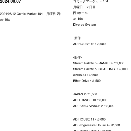
2024.08.07
コミックマーケット 104
月曜日 ２日目
西1ホール
2024/08/12 Comic Market 104 – 月曜日 西1
め-16a
め-16a
Diverse System
-新作-
AD:HOUSE 12 / \3,000
-旧作-
Stream Palette 5 -RANKED- / \2,000
Stream Paeltte 5 -CHATTING- / \2,000
works.14 / \2,500
Ether Drive / \1,500
JAPAN 2 / \1,500
AD:TRANCE 10 / \3,000
AD:PIANO VIVACE 2 / \2,000
AD:HOUSE 11 / \3,000
AD:Progressive House 4 / \2,500
AD:Drum’n Bass 5 / \2,500