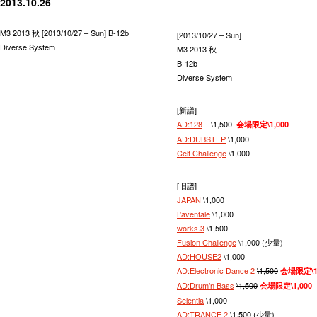
2013.10.26
M3 2013 秋 [2013/10/27 – Sun] B-12b
[2013/10/27 – Sun]
Diverse System
M3 2013 秋
B-12b
Diverse System
[新譜]
AD:128
–
\1,500
会場限定\1,000
AD:DUBSTEP
\1,000
Celt Challenge
\1,000
[旧譜]
JAPAN
\1,000
L’aventale
\1,000
works.3
\1,500
Fusion Challenge
\1,000 (少量)
AD:HOUSE2
\1,000
AD:Electronic Dance 2
\1,500
会場限定\1,
AD:Drum’n Bass
\1,500
会場限定\1,000
Selentia
\1,000
AD:TRANCE 2
\1,500 (少量)