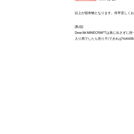
以上が頒布物となります。何卒宜しくお
[私信]
Dear,Mr.MINECRAFTは表に出さ
入り用でしたら売り子(できればYsK43