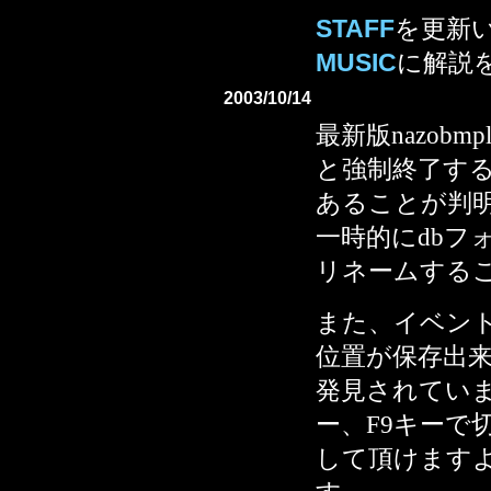
STAFF
を更新
MUSIC
に解説
2003/10/14
最新版nazob
と強制終了す
あることが判
一時的にdbフォルダ
リネームする
また、イベン
位置が保存出
発見されていま
ー、F9キーで
して頂けます