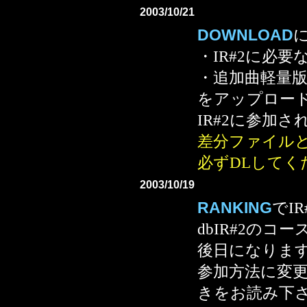
2003/10/21
DOWNLOAD
・IR#2に必
・追加曲軽量
をアップロー
IR#2に参加さ
差分ファイル
必ずDLしてく
2003/10/19
RANKING
でI
dbIR#2のコ
後日になります
参加方法に変
きをお読み下