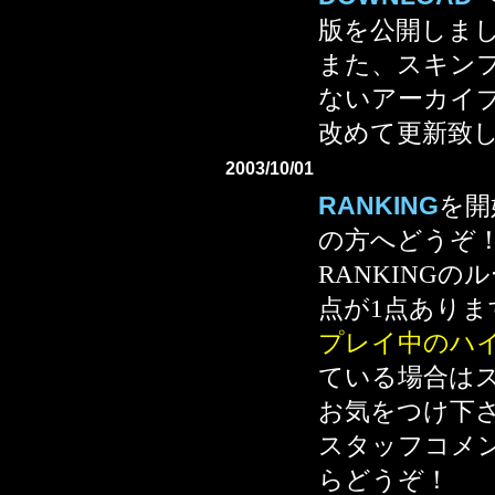
版を公開しま
また、スキン
ないアーカイ
改めて更新致
2003/10/01
RANKING
を開
の方へどうぞ
RANKING
点が1点あり
プレイ中のハ
ている場合は
お気をつけ下
スタッフコメ
らどうぞ！