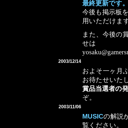
最終更新です
今後も掲示板
用いただけま
また、今後の
せは
yosaku@gam
2003/12/14
およそ一ヶ月
お待たせいた
賞品当選者の
ぞ。
2003/11/06
MUSIC
の解説
覧ください。