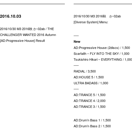
2016.10.03
2016/10/30 M3 2016秋 か-02ab
[Diverse System] Menu:
2016/10/30 M3 2016秋 か-02ab / THE
CHALLENGER WANTED 2016 Autumn
—–
[AD:Progressive House] Result
New
AD:Progressive House (2discs) / 1,500
Scarfaith – FLY INTO THE SKY / 1,000
Tsukishiro Hikari – EVERYTHING / 1,00
—–
RADIAL / 3,500
AD:HOUSE 5 / 1,500
ULTRA BADASS / 1,000
—–
AD:TRANCE 5 / 1,500
AD:TRANCE 4 / 2,000
AD:TRANCE 3 / 1,500
AD:Drum’n Bass 1 / 1,500
AD:Drum’n Bass 2 / 1,500