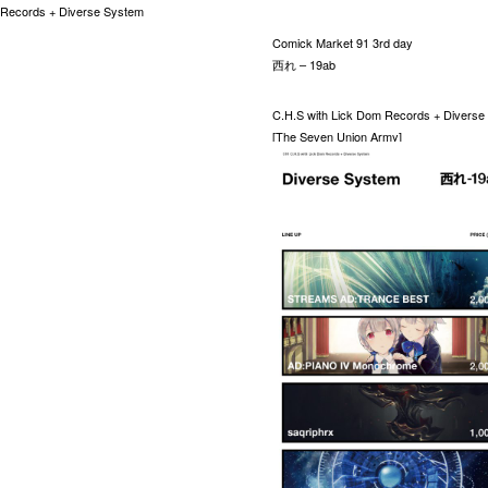
Records + Diverse System
Comick Market 91 3rd day
西れ – 19ab
C.H.S with Lick Dom Records + Diverse
[The Seven Union Army]