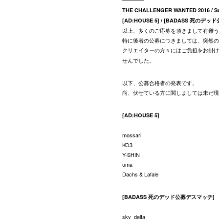
————
THE CHALLENGER WANTED 2016 / 
[AD:HOUSE 5] / [BADASS 死のデ
以上、多くのご応募を頂きまして有難う
特に後者の公募につきましては、突然の
クリエイターの方々にはご負担をお掛け
せんでした。
以下、公募合格者の発表です。
尚、伏せている方に関しましては未だ現
[AD:HOUSE 5]
mossari
KO3
Y-SHIN
uma
Dachs & Lafale
[BADASS 死のデッド公募デスマッチ]
sky_delta