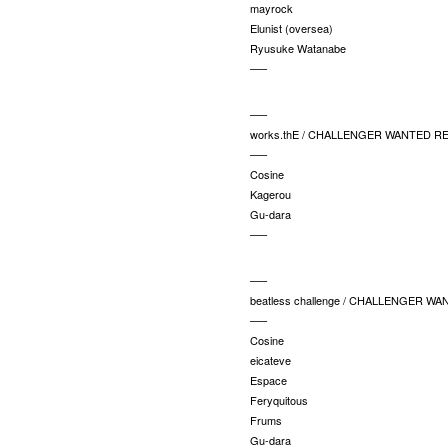
mayrock
Elunist (oversea)
Ryusuke Watanabe
—–
—–
works.thE / CHALLENGER WANTED R
—–
Cosine
Kagerou
Gu-dara
—–
—–
beatless challenge / CHALLENGER W
—–
Cosine
eicateve
Espace
Feryquitous
Frums
Gu-dara