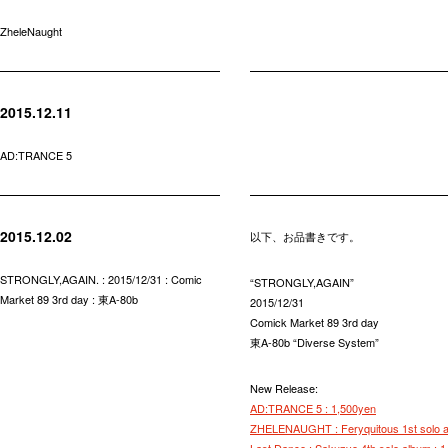
ZheleNaught
2015.12.11
AD:TRANCE 5
2015.12.02
以下、お品書きです。
STRONGLY,AGAIN. : 2015/12/31 : Comic
“STRONGLY,AGAIN”
Market 89 3rd day : 東A-80b
2015/12/31
Comick Market 89 3rd day
東A-80b “Diverse System”
New Release:
AD:TRANCE 5 : 1,500yen
ZHELENAUGHT : Feryquitous 1st solo a