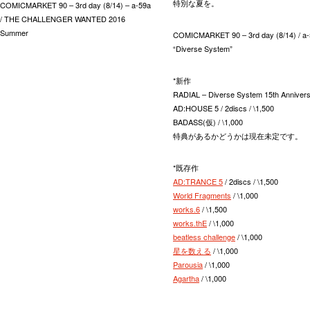
特別な夏を。
COMICMARKET 90 – 3rd day (8/14) – a-59a
/ THE CHALLENGER WANTED 2016
Summer
COMICMARKET 90 – 3rd day (8/14) / a
“Diverse System”
*新作
RADIAL – Diverse System 15th Anniversa
AD:HOUSE 5 / 2discs / \1,500
BADASS(仮) / \1,000
特典があるかどうかは現在未定です。
*既存作
AD:TRANCE 5
/ 2discs / \1,500
World Fragments
/ \1,000
works.6
/ \1,500
works.thE
/ \1,000
beatless challenge
/ \1,000
星を数える
/ \1,000
Parousia
/ \1,000
Agartha
/ \1,000