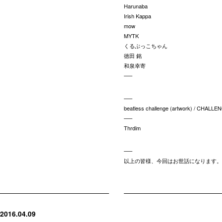
Harunaba
Irish Kappa
mow
MYTK
くるぶっこちゃん
徳田 銘
和泉幸寄
—–
—–
beatless challenge (artwork) / CHA
—–
Thrdim
—–
以上の皆様、今回はお世話になります。
2016.04.09