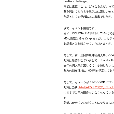
beatless challenge、
最初は正直「これ、どうなるんだ」って
蓋を開けてみたら予想以上に楽しい物と
作品としても予想以上の出来でしたが、
さて、イベント情報です。
まず、COMITIA 116ですが、T16aに
M3の新譜は持っていきますが、コミテ
お品書きは省略させていただきますが、
そして、第十三回博麗神社例大祭、O34
此方は新譜がございまして、「works.
去年の例大祭が楽しくて、参加したいな
此方の頒布価格は1,000円を予定してお
そして、もう一つが「thE.COMPLETE / 
此方は当初
pixivのAPOLLOでアナ
今回すでに東方旧作も少なくなっている
を、
急遽おかせていただくことになりました