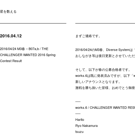
星を数える
2016.04.12
まずご連絡です。
2016/04/24 M3春 – B07a,b / THE
2016/04/24のM3春、Diverse Syst
CHALLENGER WANTED 2016 Spring
おしながき等は後日更新とさせていただ
Contest Result
そして、以下が春の公募合格者です。
works.6は既に発表済みですが、以下「works
新しいアナウンスとなります。
激戦を勝ち抜いた皆様、おめでとう御座
—–
works.6 / CHALLENGER WANTED RES
—–
Harito
Ryo Nakamura
tsuzu