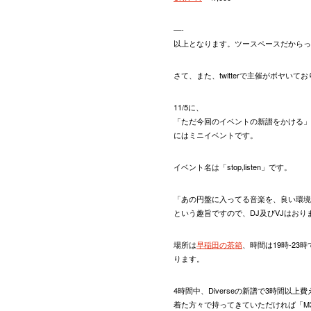
—-
以上となります。ツースペースだからっ
さて、また、twitterで主催がボヤ
11/5に、
「ただ今回のイベントの新譜をかける」とい
にはミニイベントです。
イベント名は「stop,listen」です。
「あの円盤に入ってる音楽を、良い環境
という趣旨ですので、DJ及びVJはおり
場所は
早稲田の茶箱
、時間は19時-23
ります。
4時間中、Diverseの新譜で3時間
着た方々で持ってきていただければ「M