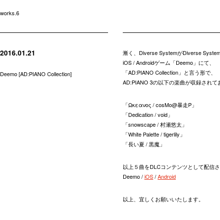
works.6
2016.01.21
漸く、Diverse SystemがDivers
iOS / Androidゲーム「Deemo」にて、
「AD:PIANO Collection」と言う形で、
Deemo [AD:PIANO Collection]
AD:PIANO 3の以下の楽曲が収録され
「Ωκεανος / cosMo@暴走P」
「Dedication / void」
「snowscape / 村瀬悠太」
「White Palette / tigerlily」
「長い夏 / 黒魔」
以上５曲をDLCコンテンツとして配信
Deemo /
iOS
/
Android
以上、宜しくお願いいたします。