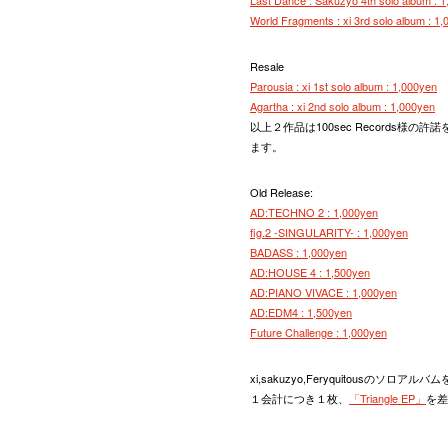
Last Dance : Sakuzyo 4th solo album : 
World Fragments : xi 3rd solo album : 1
Resale
Parousia : xi 1st solo album : 1,000yen
Agartha : xi 2nd solo album : 1,000yen
以上２作品は100sec Records様の許
ます。
Old Release:
AD:TECHNO 2 : 1,000yen
fig.2 -SINGULARITY- : 1,000yen
BADASS : 1,000yen
AD:HOUSE 4 : 1,500yen
AD:PIANO VIVACE : 1,000yen
AD:EDM4 : 1,500yen
Future Challenge : 1,000yen
xi,sakuzyo,Feryquitousのソ
１会計につき１枚、
「Triangle EP」
を差