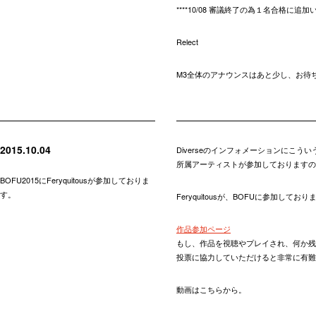
****10/08 審議終了の為１名合格に追
Relect
M3全体のアナウンスはあと少し、お待
2015.10.04
Diverseのインフォメーションにこう
所属アーティストが参加しておりますの
BOFU2015にFeryquitousが参加しておりま
す。
Feryquitousが、BOFUに参加しており
作品参加ページ
もし、作品を視聴やプレイされ、何か残
投票に協力していただけると非常に有難
動画はこちらから。