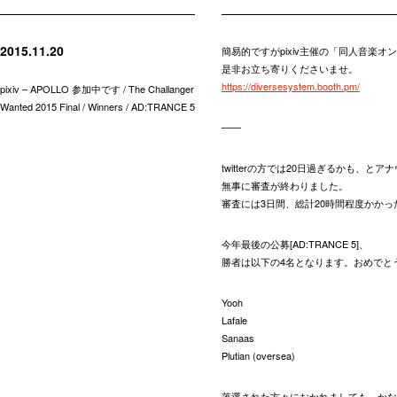
2015.11.20
簡易的ですがpixiv主催の「同人音楽オ
是非お立ち寄りくださいませ。
https://diversesystem.booth.pm/
pixiv – APOLLO 参加中です / The Challanger
Wanted 2015 Final / Winners / AD:TRANCE 5
——
twitterの方では20日過ぎるかも、と
無事に審査が終わりました。
審査には3日間、総計20時間程度かか
今年最後の公募[AD:TRANCE 5]、
勝者は以下の4名となります。おめでと
Yooh
Lafale
Sanaas
Plutian (oversea)
落選された方々におかれましても、かな