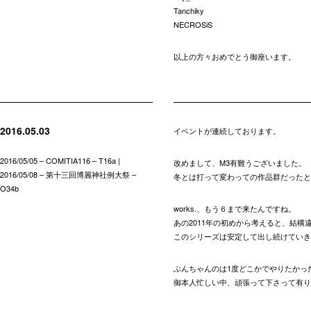
Tanchiky
NECROSiS
以上の方々おめでとう御座います。
2016.05.03
イベントが連続しております。
2016/05/05 – COMITIA116 – T16a |
改めまして、M3有難うございました。
2016/05/08 – 第十三回博麗神社例大祭 –
冬とは打って変わっての作品群だったと
O34b
works.、もう６まで来たんですね。
あの2011年の初めから考えると、結構
このシリーズは安定して出し続けていき
ぶんちゃんのは1度どこかでやりたかっ
御本人忙しい中、頑張って下さって有り