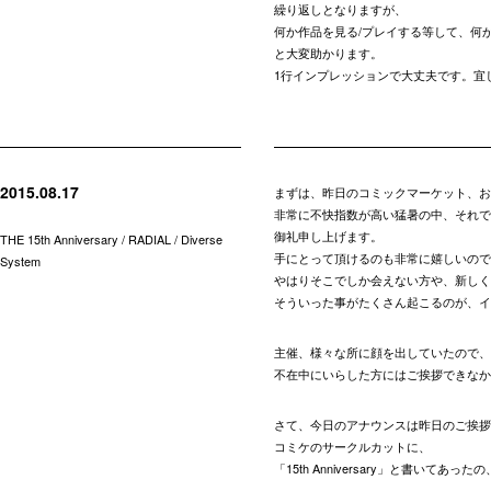
繰り返しとなりますが、
何か作品を見る/プレイする等して、何
と大変助かります。
1行インプレッションで大丈夫です。宜
2015.08.17
まずは、昨日のコミックマーケット、お
非常に不快指数が高い猛暑の中、それで
御礼申し上げます。
THE 15th Anniversary / RADIAL / Diverse
手にとって頂けるのも非常に嬉しいので
System
やはりそこでしか会えない方や、新しく
そういった事がたくさん起こるのが、イ
主催、様々な所に顔を出していたので、
不在中にいらした方にはご挨拶できなか
さて、今日のアナウンスは昨日のご挨拶
コミケのサークルカットに、
「15th Anniversary」と書いて