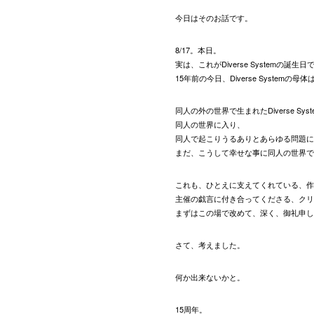
今日はそのお話です。
8/17。本日。
実は、これがDiverse Systemの誕生日
15年前の今日、Diverse System
同人の外の世界で生まれたDiverse Sys
同人の世界に入り、
同人で起こりうるありとあらゆる問題に
まだ、こうして幸せな事に同人の世界で
これも、ひとえに支えてくれている、作
主催の戯言に付き合ってくださる、クリ
まずはこの場で改めて、深く、御礼申し
さて、考えました。
何か出来ないかと。
15周年。